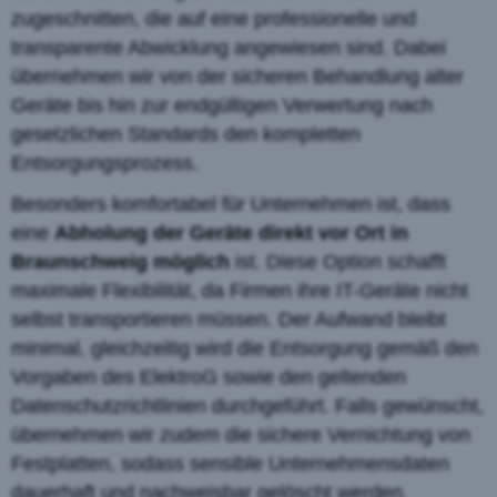
zugeschnitten, die auf eine professionelle und
transparente Abwicklung angewiesen sind. Dabei
übernehmen wir von der sicheren Behandlung alter
Geräte bis hin zur endgültigen Verwertung nach
gesetzlichen Standards den kompletten
Entsorgungsprozess.
Besonders komfortabel für Unternehmen ist, dass
eine
Abholung der Geräte direkt vor Ort in
Braunschweig möglich
ist. Diese Option schafft
maximale Flexibilität, da Firmen ihre IT-Geräte nicht
selbst transportieren müssen. Der Aufwand bleibt
minimal, gleichzeitig wird die Entsorgung gemäß den
Vorgaben des ElektroG sowie den geltenden
Datenschutzrichtlinien durchgeführt. Falls gewünscht,
übernehmen wir zudem die sichere Vernichtung von
Festplatten, sodass sensible Unternehmensdaten
dauerhaft und nachweisbar gelöscht werden.