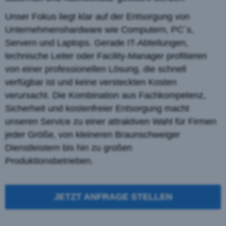
Unser Fokus liegt klar auf der Entsorgung von
Unternehmenshardware wie Computern, PC´s,
Servern und Laptops. Gerade IT-Abteilungen,
technische Leiter oder Facility-Manager profitieren
von einer professionellen Lösung, die schnell
verfügbar ist und keine versteckten Kosten
verursacht. Die Kombination aus Fachkompetenz,
Sicherheit und kostenfreier Entsorgung macht
unseren Service zu einer attraktiven Wahl für Firmen
jeder Größe, von kleineren Braunschweiger
Dienstleistern bis hin zu großen
Produktionsbetrieben.
JETZT ANFRAGE STELLEN