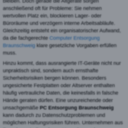
bleiben. Doch gerade die Altgeräte sorgen
anschließend oft für Probleme: Sie nehmen
wertvollen Platz ein, blockieren Lager- oder
Büroräume und verzögern interne Arbeitsabläufe.
Gleichzeitig entsteht ein organisatorischer Aufwand,
da die fachgerechte
Computer Entsorgung
Braunschweig
klare gesetzliche Vorgaben erfüllen
muss.
Hinzu kommt, dass ausrangierte IT-Geräte nicht nur
unpraktisch sind, sondern auch ernsthafte
Sicherheitsrisiken bergen können. Besonders
ungesicherte Festplatten oder Altserver enthalten
häufig vertrauliche Daten, die keinesfalls in falsche
Hände geraten dürfen. Eine unzureichende oder
unsachgemäße
PC Entsorgung Braunschweig
kann dadurch zu Datenschutzproblemen und
möglichen Haftungsrisiken führen. Unternehmen aus