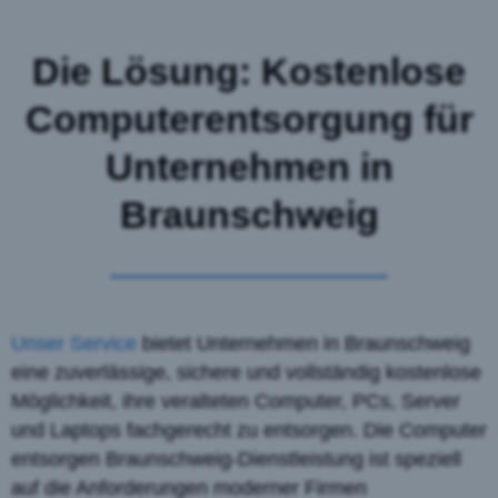
Die Lösung: Kostenlose
Computerentsorgung für
Unternehmen in
Braunschweig
Unser Service
bietet Unternehmen in Braunschweig
eine zuverlässige, sichere und vollständig kostenlose
Möglichkeit, ihre veralteten Computer, PCs, Server
und Laptops fachgerecht zu entsorgen. Die Computer
entsorgen Braunschweig-Dienstleistung ist speziell
auf die Anforderungen moderner Firmen