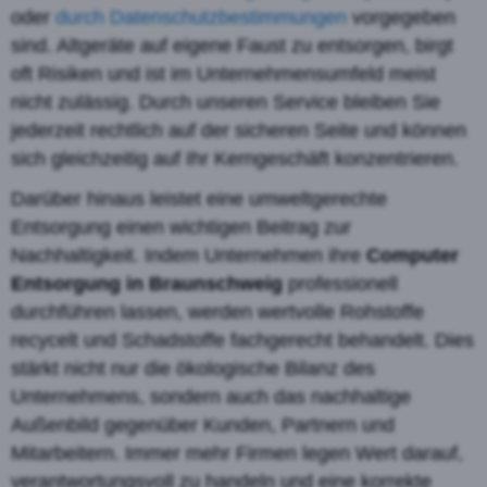
oder
durch Datenschutzbestimmungen
vorgegeben
sind. Altgeräte auf eigene Faust zu entsorgen, birgt
oft Risiken und ist im Unternehmensumfeld meist
nicht zulässig. Durch unseren Service bleiben Sie
jederzeit rechtlich auf der sicheren Seite und können
sich gleichzeitig auf Ihr Kerngeschäft konzentrieren.
Darüber hinaus leistet eine umweltgerechte
Entsorgung einen wichtigen Beitrag zur
Nachhaltigkeit. Indem Unternehmen ihre
Computer
Entsorgung in Braunschweig
professionell
durchführen lassen, werden wertvolle Rohstoffe
recycelt und Schadstoffe fachgerecht behandelt. Dies
stärkt nicht nur die ökologische Bilanz des
Unternehmens, sondern auch das nachhaltige
Außenbild gegenüber Kunden, Partnern und
Mitarbeitern. Immer mehr Firmen legen Wert darauf,
verantwortungsvoll zu handeln und eine korrekte