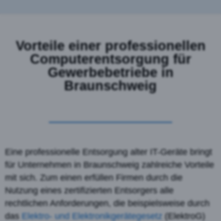
Vorteile einer professionellen
Computerentsorgung für
Gewerbebetriebe in
Braunschweig
Eine professionelle Entsorgung alter IT-Geräte bringt
für Unternehmen in Braunschweig zahlreiche Vorteile
mit sich. Zum einen erfüllen Firmen durch die
Nutzung eines zertifizierten Entsorgers alle
rechtlichen Anforderungen, die beispielsweise durch
das
Elektro- und Elektronikgerätegesetz
(ElektroG)