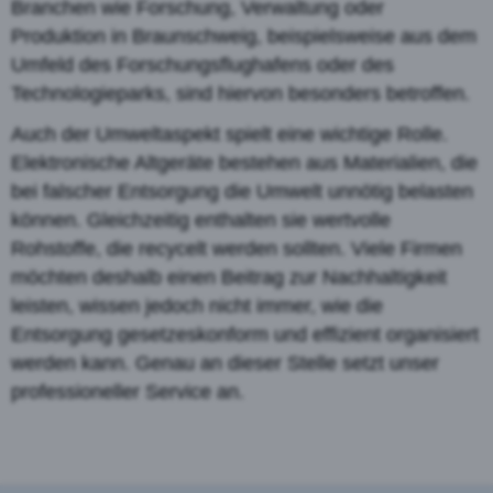
Branchen wie Forschung, Verwaltung oder
Produktion in Braunschweig, beispielsweise aus dem
Umfeld des Forschungsflughafens oder des
Technologieparks, sind hiervon besonders betroffen.
Auch der Umweltaspekt spielt eine wichtige Rolle.
Elektronische Altgeräte bestehen aus Materialien, die
bei falscher Entsorgung die Umwelt unnötig belasten
können. Gleichzeitig enthalten sie wertvolle
Rohstoffe, die recycelt werden sollten. Viele Firmen
möchten deshalb einen Beitrag zur Nachhaltigkeit
leisten, wissen jedoch nicht immer, wie die
Entsorgung gesetzeskonform und effizient organisiert
werden kann. Genau an dieser Stelle setzt unser
professioneller Service an.