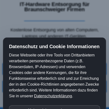
IT-Hardware Entsorgung für
Braunschweiger Firmen
Kostenlose Entsorgung von alten Computern,
Laptops und anderen IT-Geräten.
Für Ihre Anfrage nutzen Sie rund um die Uhr das
Datenschutz und Cookie Informationen
Formular auf dieser Webseite.
Diese Webseite oder ihre Tools von Drittanbietern
verarbeiten personenbezogene Daten (z.B.
Browserdaten, IP-Adressen) und verwenden
ANFRAGEFORMULAR
Cookies oder andere Kennungen, die für ihre
Funktionsweise erforderlich sind und zur Erreichung
der in den Cookie-Richtlinien angegebenen Zwecke
ANRUFEN
erforderlich sind. Weitere Informationen dazu finden
Sie in unserer
Datenschutzerklärung
.