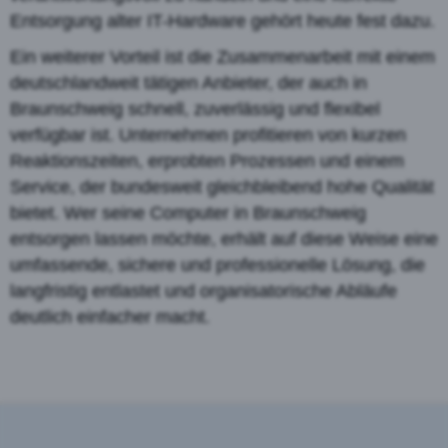
Entsorgung alter IT-Hardware gehört heute fest dazu.
Ein weiterer Vorteil ist die Zusammenarbeit mit einem
deutschlandweit tätigen Anbieter, der auch in
Braunschweig schnell, zuverlässig und flexibel
verfügbar ist. Unternehmen profitieren von kurzen
Reaktionszeiten, erprobten Prozessen und einem
Service, der bundesweit gleichbleibend hohe Qualität
bietet. Wer seine Computer in Braunschweig
entsorgen lassen möchte, erhält auf diese Weise eine
umfassende, sichere und professionelle Lösung, die
langfristig entlastet und organisatorische Abläufe
deutlich einfacher macht.